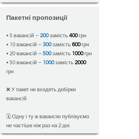
Пакетні пропозиції
•
5 вакансій –
200
замість
400
грн
• 10 вакансій –
300
замість
600
грн
• 20 вакансій –
500
замість
1000
грн
• 50 вакансій –
1000
замість
2000
грн
❌ У
п
акет не входять добірки
вакансій.
🗓
Одну і ту ж вакансію публікуємо
не частіше ніж раз на 2 дні.