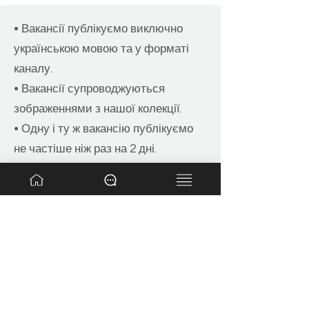
• Вакансії публікуємо виключно
українською мовою та у форматі
каналу.
• Вакансії супроводжуються
зображеннями з нашої колекції.
• Одну і ту ж вакансію публікуємо
не частіше ніж раз на 2 дні.
• При виявленні шахрайства
вакансія видаляється без
повернення коштів (наприклад,
якщо роботодавець просить за
щось оплату або конфіденційну
інформацію).
• Не публікуємо вакансії, що