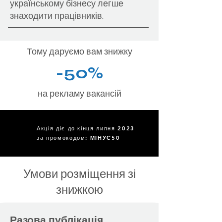
українському бізнесу легше
знаходити працівників.
Тому даруємо вам знижку
-50%
на рекламу вакансій
Акція діє до кінця липня 2023
за промокодом:
МІНУС50
Умови розміщення зі
знижкою
Разова публікація