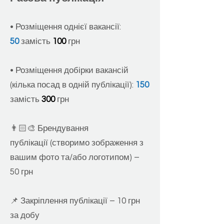
•
Розміщення однієї вакансії:
50
замість
100
грн
• Розміщення добірки вакансій
(кілька посад в одній публікації):
150
замість
300
грн
👨🏻‍🎨
Брендування
публікації
(створимо зображення з
вашим фото та/або логотипом) –
50 грн
📌 Закріплен
ня публікації – 10 грн
за добу