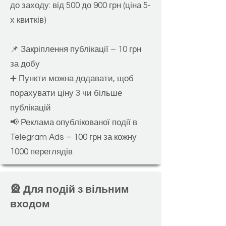
до заходу: від 500 до 900 грн (ціна 5-
х квитків)
📌 Закріплен
ня публікації – 10 грн
за добу
➕ Пункти можна додават
и, щоб
порахувати ціну 3 чи більше
публікацій
📢 Реклама опублікованої події в
Telegram Ads – 100 грн за кожну
1000 переглядів
🎡 Для подій з вільним
входом