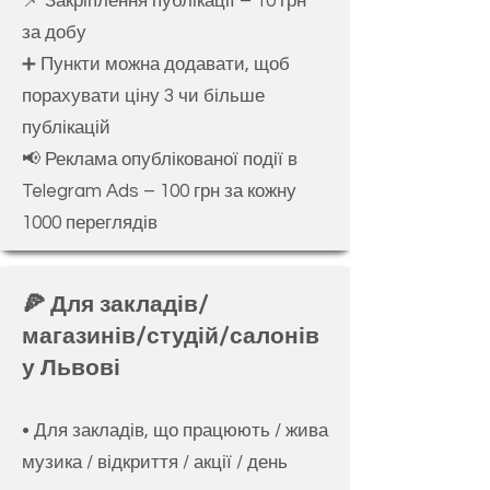
📌 Зак
ріплен
ня публікації – 10 грн
за добу
➕ Пункти можна додават
и, щоб
порахувати ціну 3 чи більше
публікацій
📢 Реклама опублікованої події в
Telegram Ads – 100 грн за кожну
1000 переглядів
🍕 Для закладів/
магазинів/студій/салонів
у Львові
• Для закладів, що працюють / жива
музика / відкриття / акції / день